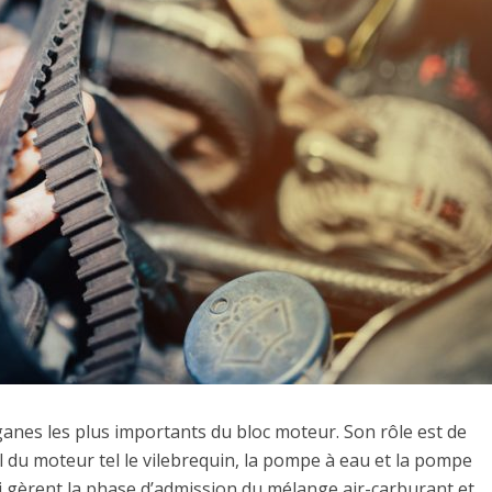
rganes les plus importants du bloc moteur. Son rôle est de
l du moteur tel le vilebrequin, la pompe à eau et la pompe
ui gèrent la phase d’admission du mélange air-carburant et