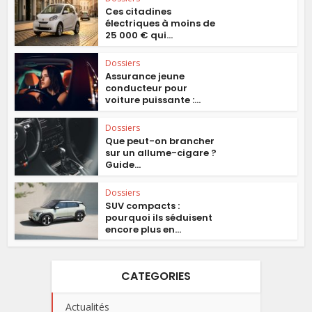
Ces citadines
électriques à moins de
25 000 € qui...
Dossiers
Assurance jeune
conducteur pour
voiture puissante :...
Dossiers
Que peut-on brancher
sur un allume-cigare ?
Guide...
Dossiers
SUV compacts :
pourquoi ils séduisent
encore plus en...
CATEGORIES
Actualités